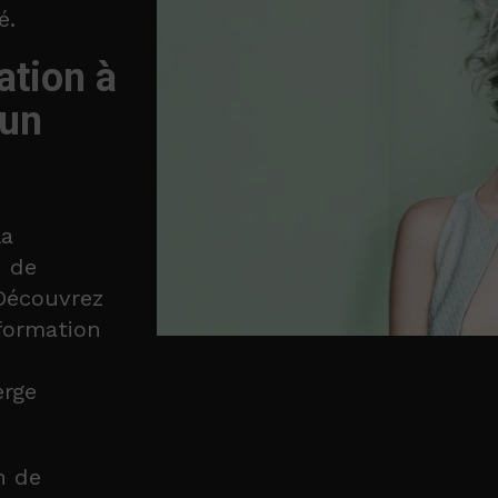
é.
ation à
 un
la
n de
 Découvrez
sformation
rge
n de