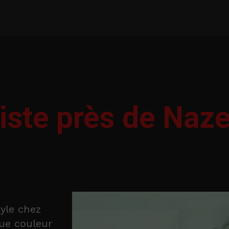
riste près de Naz
tyle chez
ue couleur