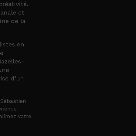
réativité.
sanale et
ine de la
listes en
le
Nazelles-
une
tise d'un
 Sébastien
érience
blimez votre