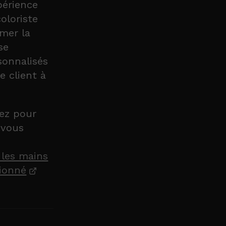
périence
oloriste
imer la
se
sonnalisés
e client à
tez pour
 vous
 les mains
sionné