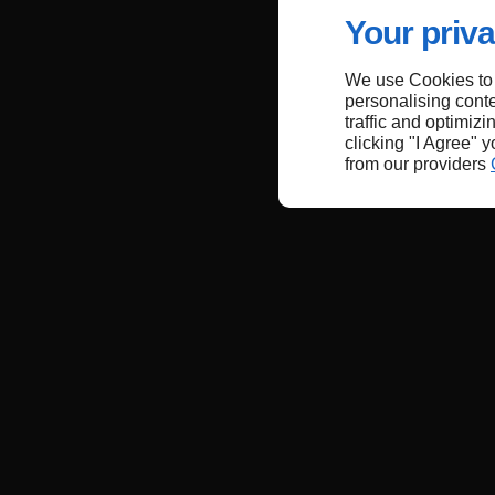
Your priva
We use Cookies to
personalising conte
traffic and optimizi
clicking "I Agree" 
from our providers